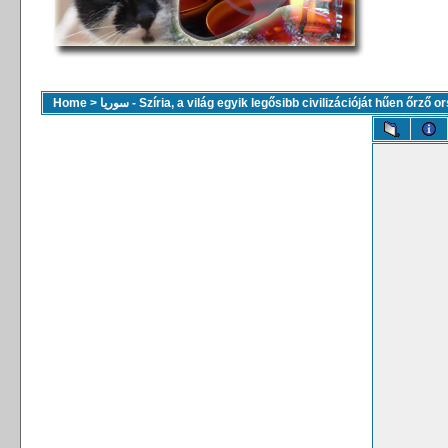
Home
>
سوريا - Szíria, a világ egyik legősibb civilizációját hűen őrző 