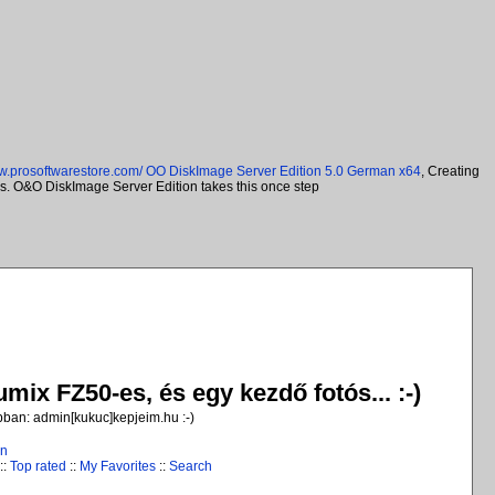
ww.prosoftwarestore.com/
OO DiskImage Server Edition 5.0 German x64
, Creating
ns. O&O DiskImage Server Edition takes this once step
ix FZ50-es, és egy kezdő fotós... :-)
jobban: admin[kukuc]kepjeim.hu :-)
in
::
Top rated
::
My Favorites
::
Search