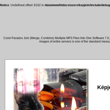
Notice
: Undefined offset: 8192 in
/data/www/htdocs/users/kepjeim/include/debug
Corel Paradox Join (Merge, Combine) Multiple MP3 Files Into One Software 7.0, 
images of entire servers is one of the standard meas
Képje