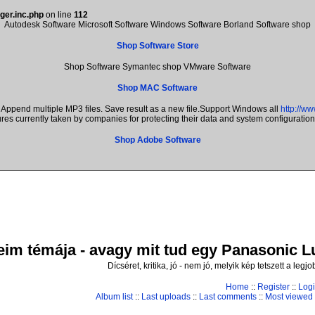
ger.inc.php
on line
112
Autodesk Software Microsoft Software Windows Software Borland Software shop
Shop Software Store
Shop Software Symantec shop VMware Software
Shop MAC Software
Append multiple MP3 files. Save result as a new file.Support Windows all
http://w
ures currently taken by companies for protecting their data and system configuratio
Shop Adobe Software
im témája - avagy mit tud egy Panasonic Lum
Dícséret, kritika, jó - nem jó, melyik kép tetszett a leg
Home
::
Register
::
Log
Album list
::
Last uploads
::
Last comments
::
Most viewed