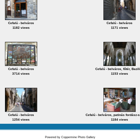
Cefalú - belváros
Cefalú - belváros
1182 views
1171 views
Cefalú - belváros
Cefalú - belváros, főtér, Bazil
3714 views
1153 views
Cefalú - belváros
Cefalú - belváros, patinás fordász-sz
1254 views
1184 views
Powered by
Coppermine Photo Gallery