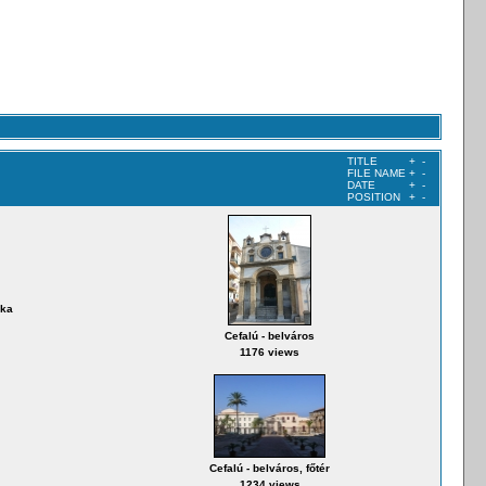
TITLE
+
-
FILE NAME
+
-
DATE
+
-
POSITION
+
-
ika
Cefalú - belváros
1176 views
Cefalú - belváros, főtér
1234 views