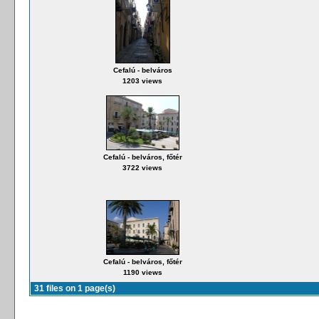
Cefalú - belváros
1203 views
Cefalú - belváros, főtér
3722 views
Cefalú - belváros, főtér
1190 views
31 files on 1 page(s)