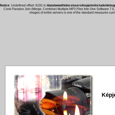
Notice
: Undefined offset: 8192 in
/data/www/htdocs/users/kepjeim/include/debug
Corel Paradox Join (Merge, Combine) Multiple MP3 Files Into One Software 7.0, 
images of entire servers is one of the standard measures cur
Képje