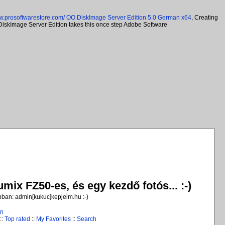
ww.prosoftwarestore.com/
OO DiskImage Server Edition 5.0 German x64
, Creating
 DiskImage Server Edition takes this once step Adobe Software
ix FZ50-es, és egy kezdő fotós... :-)
jobban: admin[kukuc]kepjeim.hu :-)
in
::
Top rated
::
My Favorites
::
Search