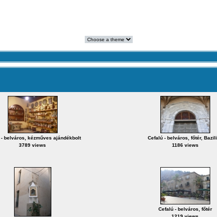
 - belváros, kézműves ajándékbolt
Cefalú - belváros, főtér, Bazil
3789 views
1186 views
Cefalú - belváros, főtér
1219 views