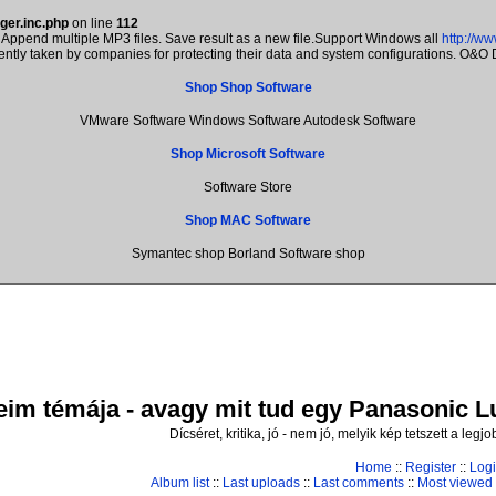
ger.inc.php
on line
112
Append multiple MP3 files. Save result as a new file.Support Windows all
http://w
rently taken by companies for protecting their data and system configurations. O&O
Shop Shop Software
VMware Software Windows Software Autodesk Software
Shop Microsoft Software
Software Store
Shop MAC Software
Symantec shop Borland Software shop
im témája - avagy mit tud egy Panasonic Lum
Dícséret, kritika, jó - nem jó, melyik kép tetszett a leg
Home
::
Register
::
Log
Album list
::
Last uploads
::
Last comments
::
Most viewed