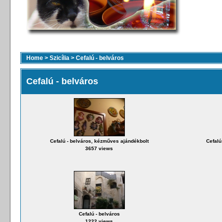
Home
>
Szicília
>
Cefalú - belváros
Cefalú - belváros
Cefalú - belváros, kézműves ajándékbolt
Cefalú
3657 views
Cefalú - belváros
1222 views