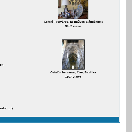
Cefalú - belváros, kézműves ajándékbolt
3652 views
ika
Cefalú - belváros, főtér, Bazilika
1167 views
alon... :)