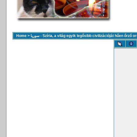
Home
>
سوريا - Szíria, a világ egyik legősibb civilizációját hűen őrző 