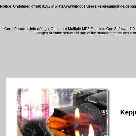
Notice
: Undefined offset: 8192 in
/data/www/htdocs/users/kepjeim/include/debug
Corel Paradox Join (Merge, Combine) Multiple MP3 Files Into One Software 7.0, 
images of entire servers is one of the standard measures cur
Képje