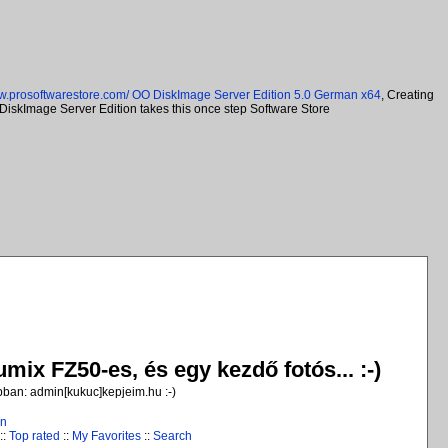
ww.prosoftwarestore.com/
OO DiskImage Server Edition 5.0 German x64
, Creating
 DiskImage Server Edition takes this once step Software Store
ix FZ50-es, és egy kezdő fotós... :-)
jobban: admin[kukuc]kepjeim.hu :-)
in
::
Top rated
::
My Favorites
::
Search