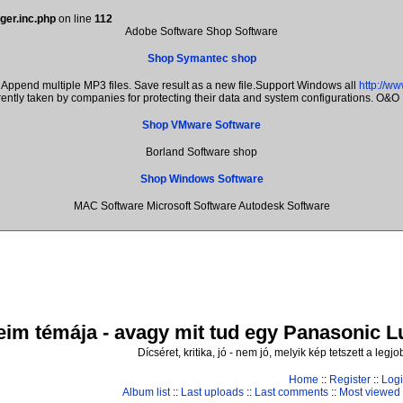
ger.inc.php
on line
112
Adobe Software Shop Software
Shop Symantec shop
Append multiple MP3 files. Save result as a new file.Support Windows all
http://w
rently taken by companies for protecting their data and system configurations. O&O
Shop VMware Software
Borland Software shop
Shop Windows Software
MAC Software Microsoft Software Autodesk Software
im témája - avagy mit tud egy Panasonic Lum
Dícséret, kritika, jó - nem jó, melyik kép tetszett a leg
Home
::
Register
::
Log
Album list
::
Last uploads
::
Last comments
::
Most viewed