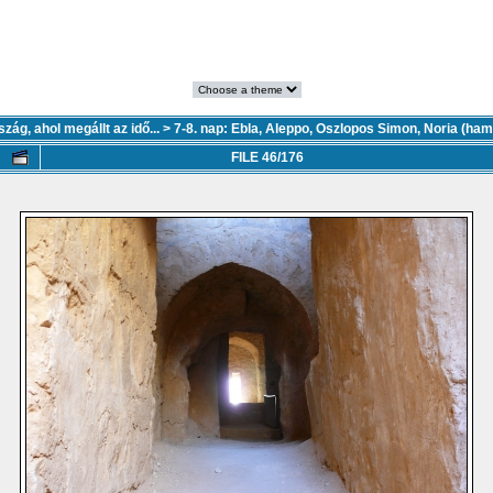
ország, ahol megállt az idő...
>
7-8. nap: Ebla, Aleppo, Oszlopos Simon, Noria (ham
FILE 46/176