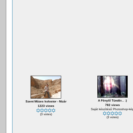
A Fénylő Tündér... :)
Szent Mózes kolostor - Nizár
782 views
1223 views
Saját készítésű Photoshop-ké
(3 votes)
(3 votes)