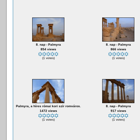
8. nap - Palmyra
8. nap - Palmyra
854 views
866 views
(1 votes)
(1 votes)
Palmyra, a híres római kori szír romváros.
8. nap - Palmyra
1472 views
917 views
(1 votes)
(1 votes)