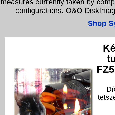
measures currently taken by compa
configurations. O&O DiskImage
Shop S
Ké
t
FZ5
Dí
tetsz