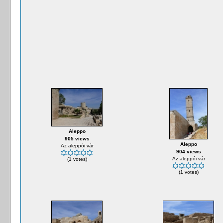
Aleppo
905 views
Aleppo
Az aleppói vár
904 views
Az aleppói vár
(1 votes)
(1 votes)