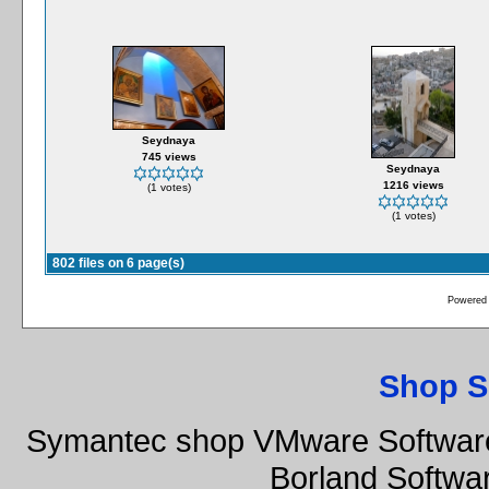
Seydnaya
745 views
Seydnaya
1216 views
(1 votes)
(1 votes)
802 files on 6 page(s)
Powered
Shop S
Symantec shop VMware Software
Borland Softwa