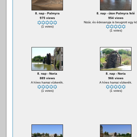
8. nap - Palmyra
8. nap - úton Palmyra felé
975 views
954 views
Nizár, és édesanyja is beugrott egy kör
(1 votes)
(1 votes)
8. nap - Noria
8. nap - Noria
889 views
966 views
A híres hamai vízkerék.
A híres hamai vízkerék.
(1 votes)
(1 votes)