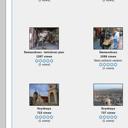
(1 votes)
(1 votes)
Damaszkusz - belvárosi piac
Damaszkusz
1397 views
1098 views
Nizár pékárút vásárol.
(1 votes)
(1 votes)
Seydnaya
Seydnaya
723 views
737 views
(1 votes)
(1 votes)