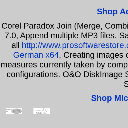
Shop A
Corel Paradox Join (Merge, Combi
7.0, Append multiple MP3 files. S
all
http://www.prosoftwarestore
German x64
, Creating images o
measures currently taken by compa
configurations. O&O DiskImage S
S
Shop Mic