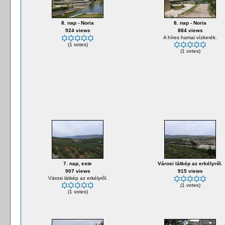
8. nap - Noria
8. nap - Noria
924 views
884 views
A híres hamai vízkerék.
(1 votes)
(1 votes)
7. nap, este
Városi látkép az erkélyről.
907 views
915 views
Városi látkép az erkélyről.
(1 votes)
(1 votes)