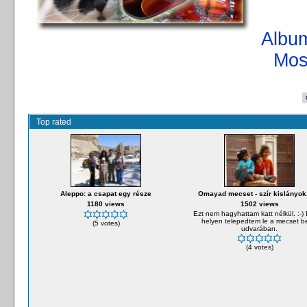
Album
Mos
Top rated
Aleppo: a csapat egy része
Omayad mecset - szír kislányok..
1180 views
1502 views
Ezt nem hagyhattam katt nélkül. :-) 
helyen telepedtem le a mecset b
(5 votes)
udvarában.
(4 votes)