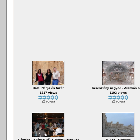
Hála, Nádja és Nizár
Keresztény negyed - Aramiás h
1217 views
1193 views
(2 votes)
(2 votes)
Néptánc - a jókedvről a Tündök zenekar
8. nap - Palmyra