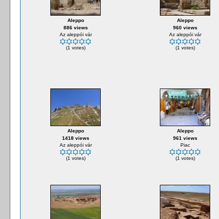
Aleppo
Aleppo
886 views
960 views
Az aleppói vár
Az aleppói vár
(1 votes)
(1 votes)
Aleppo
Aleppo
1418 views
961 views
Az aleppói vár
Piac
(1 votes)
(1 votes)