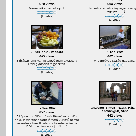
670 views
694 views
Városi látkép az erkélyről.
Ismerik a szírek a tejbegrízt - ez 
meglepett... :-)
(1 votes)
(1 votes)
7. nap, este - vacsora
7. nap, este
663 views
687 views
Szíriában amolyan kötelező elem a vacsora
A földműves-család nappalija.
utáni gyömölcs-fogyasztás.
(1 votes)
(1 votes)
7. nap, este
Oszlopos Simon - Nádja, Hála
édesanyjuk, Anna
657 views
662 views
A képen a szállásadó szír földműves család
egyik legfiatalabb tagja látható. A kisfiú hamar
összebarátkozott velem, s kezébe adtam a
(1 votes)
PDA-mat játszás céljából... :-)
(1 votes)