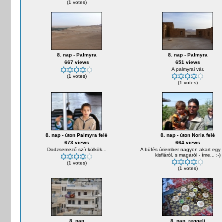
(1 votes)
8. nap - Palmyra
8. nap - Palmyra
667 views
651 views
A palmyrai vár.
(1 votes)
(1 votes)
8. nap - úton Palmyra felé
8. nap - úton Noria felé
673 views
664 views
Dodzsemező szír kölkök...
A büfés úriember nagyon akart egy
kisfiáról, s magáról - íme... :-)
(1 votes)
(1 votes)
8. nap
8. nap, reggeli