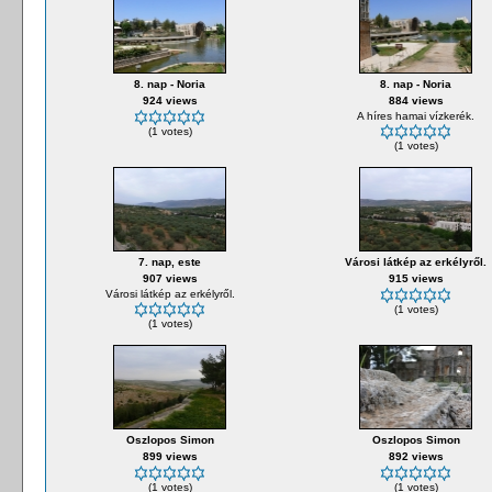
8. nap - Noria
8. nap - Noria
924 views
884 views
A híres hamai vízkerék.
(1 votes)
(1 votes)
7. nap, este
Városi látkép az erkélyről.
907 views
915 views
Városi látkép az erkélyről.
(1 votes)
(1 votes)
Oszlopos Simon
Oszlopos Simon
899 views
892 views
(1 votes)
(1 votes)