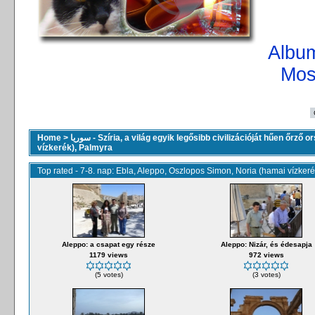
Album
Mos
Home
>
سوريا - Szíria, a világ egyik legősibb civilizációját hűen őrző 
vízkerék), Palmyra
Top rated - 7-8. nap: Ebla, Aleppo, Oszlopos Simon, Noria (hamai vízker
Aleppo: a csapat egy része
Aleppo: Nizár, és édesapja
1179 views
972 views
(5 votes)
(3 votes)