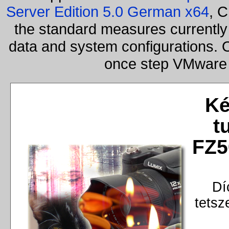
Server Edition 5.0 German x64
, C
the standard measures currently 
data and system configurations. 
once step VMware 
Ké
t
FZ5
Dí
tetsz