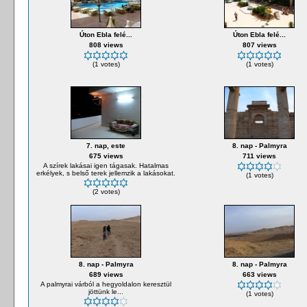
Úton Ebla felé...
Úton Ebla felé...
808 views
807 views
(1 votes)
(1 votes)
7. nap, este
8. nap - Palmyra
675 views
711 views
A szírek lakásai igen tágasak. Hatalmas
erkélyek, s belső terek jellemzik a lakásokat.
(1 votes)
(2 votes)
8. nap - Palmyra
8. nap - Palmyra
689 views
663 views
A palmyrai várból a hegyoldalon keresztül
jöttünk le...
(1 votes)