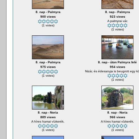
8. nap - Palmyra
8. nap - Palmyra
900 views
923 views
A palmyrai vár.
(1 votes)
(1 votes)
8. nap - Palmyra
8. nap - úton Palmyra felé
975 views
954 views
Nizár, és édesanyja is beugrott egy kör
(1 votes)
(1 votes)
8. nap - Noria
8. nap - Noria
889 views
966 views
A híres hamai vízkerék.
A híres hamai vízkerék.
(1 votes)
(1 votes)