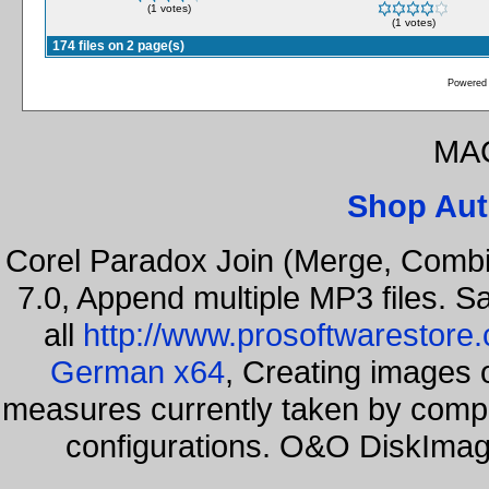
(1 votes)
(1 votes)
174 files on 2 page(s)
Powered
MAC
Shop Aut
Corel Paradox Join (Merge, Combi
7.0, Append multiple MP3 files. S
all
http://www.prosoftwarestore
German x64
, Creating images o
measures currently taken by compa
configurations. O&O DiskImage