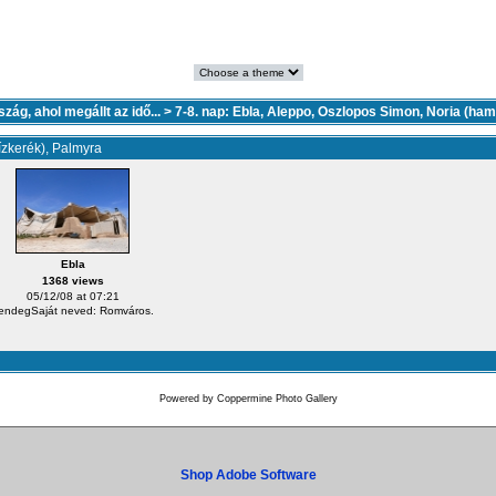
ország, ahol megállt az idő...
>
7-8. nap: Ebla, Aleppo, Oszlopos Simon, Noria (ham
ízkerék), Palmyra
Ebla
1368 views
05/12/08 at 07:21
endegSaját neved: Romváros.
Powered by
Coppermine Photo Gallery
Shop Adobe Software