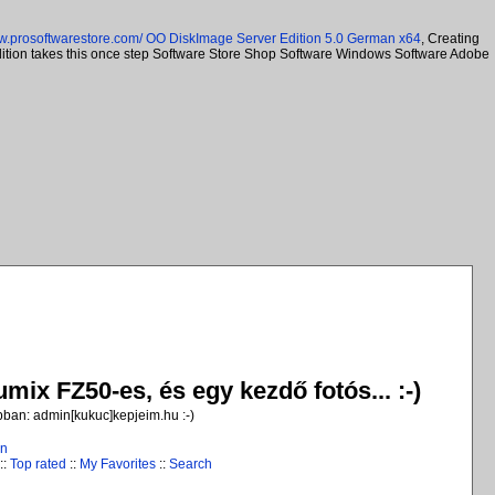
ww.prosoftwarestore.com/
OO DiskImage Server Edition 5.0 German x64
, Creating
Edition takes this once step Software Store Shop Software Windows Software Adobe
ix FZ50-es, és egy kezdő fotós... :-)
jobban: admin[kukuc]kepjeim.hu :-)
in
::
Top rated
::
My Favorites
::
Search