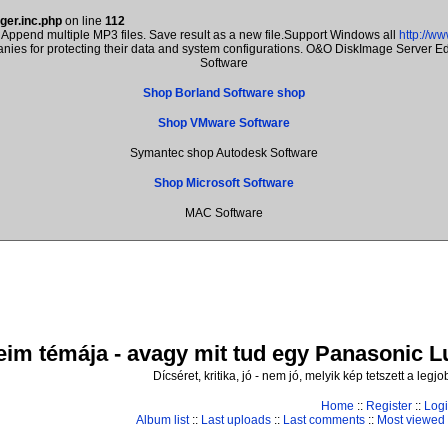
ger.inc.php
on line
112
Append multiple MP3 files. Save result as a new file.Support Windows all
http://w
panies for protecting their data and system configurations. O&O DiskImage Server 
Software
Shop Borland Software shop
Shop VMware Software
Symantec shop Autodesk Software
Shop Microsoft Software
MAC Software
im témája - avagy mit tud egy Panasonic Lum
Dícséret, kritika, jó - nem jó, melyik kép tetszett a leg
Home
::
Register
::
Log
Album list
::
Last uploads
::
Last comments
::
Most viewed