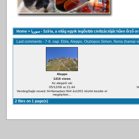
Home
>
سوريا - Szíria, a világ egyik legősibb civilizációját hűen őrző 
Last comments - 7-8. nap: Ebla, Aleppo, Oszlopos Simon, Noria (hamai v
Aleppo
1416 views
Az aleppói vár
05/12/08 at 21:44
V
VendegSaját neved: Al-Hamadani 944 és1001 között kezdte el
megépíttet...
2 files on 1 page(s)