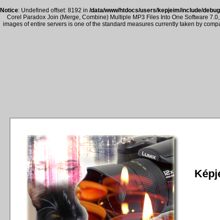
Notice
: Undefined offset: 8192 in
/data/www/htdocs/users/kepjeim/include/debug
Corel Paradox Join (Merge, Combine) Multiple MP3 Files Into One Software 7.0, 
images of entire servers is one of the standard measures currently taken by com
Képje